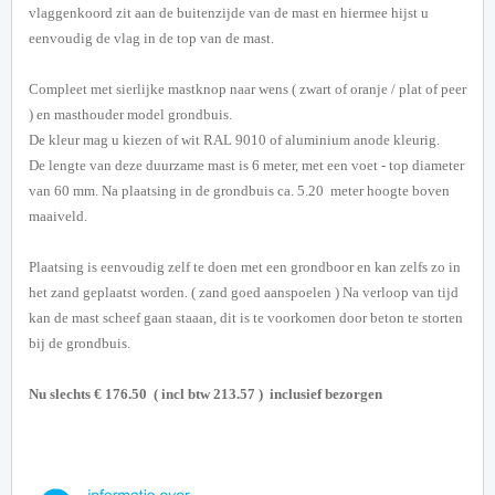
vlaggenkoord zit aan de buitenzijde van de mast en hiermee hijst u
eenvoudig de vlag in de top van de mast.
Compleet met sierlijke mastknop naar wens ( zwart of oranje / plat of peer
) en masthouder model grondbuis.
De kleur mag u kiezen of wit RAL 9010 of aluminium anode kleurig.
De lengte van deze duurzame mast is 6 meter, met een voet - top diameter
van 60 mm. Na plaatsing in de grondbuis ca. 5.20 meter hoogte boven
maaiveld.
Plaatsing is eenvoudig zelf te doen met een grondboor en kan zelfs zo in
het zand geplaatst worden. ( zand goed aanspoelen ) Na verloop van tijd
kan de mast scheef gaan staaan, dit is te voorkomen door beton te storten
bij de grondbuis.
Nu slechts € 176.50 ( incl btw 213.57 ) inclusief bezorgen