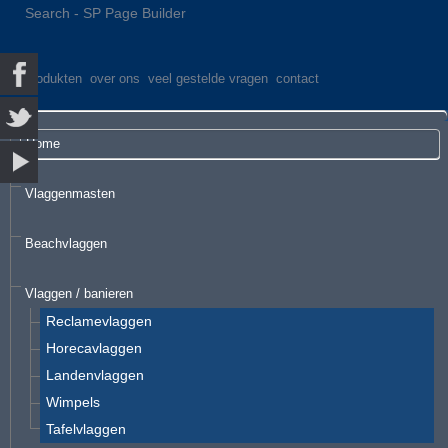
Search - SP Page Builder
produkten
over ons
veel gestelde vragen
contact
Home
Vlaggenmasten
Beachvlaggen
Vlaggen / banieren
Reclamevlaggen
Horecavlaggen
Landenvlaggen
Wimpels
Tafelvlaggen