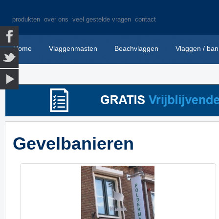
produkten
over ons
veel gestelde vragen
contact
Home
Vlaggenmasten
Beachvlaggen
Vlaggen / ban
Gevelbanieren