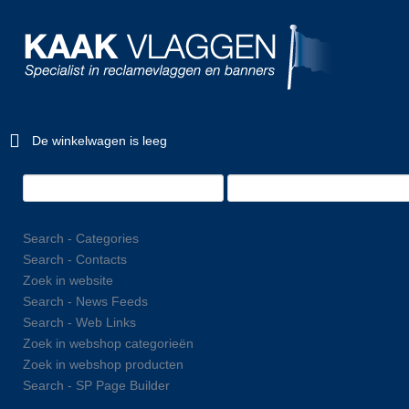
De winkelwagen is leeg
Search - Categories
Search - Contacts
Zoek in website
Search - News Feeds
Search - Web Links
Zoek in webshop categorieën
Zoek in webshop producten
Search - SP Page Builder