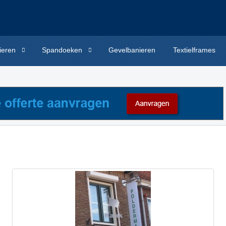
ieren
Spandoeken
Gevelbanieren
Textielframes