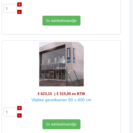
+
–
In winkelmandje
€ 623,15
€ 515,00
ex BTW
Vlakke gevelbanier 80 x 400 cm
+
–
In winkelmandje