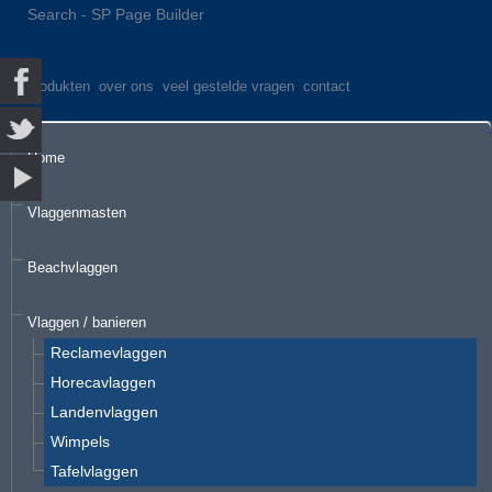
Search - SP Page Builder
produkten
over ons
veel gestelde vragen
contact
Home
Vlaggenmasten
Beachvlaggen
Vlaggen / banieren
Reclamevlaggen
Horecavlaggen
Landenvlaggen
Wimpels
Tafelvlaggen