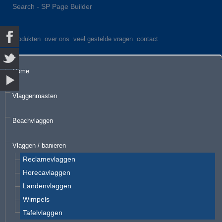
Search - SP Page Builder
produkten
over ons
veel gestelde vragen
contact
Home
Vlaggenmasten
Beachvlaggen
Vlaggen / banieren
Reclamevlaggen
Horecavlaggen
Landenvlaggen
Wimpels
Tafelvlaggen