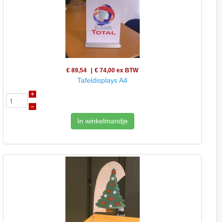
€ 89,54
€ 74,00
ex BTW
Tafeldisplays A4
+
–
In winkelmandje