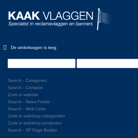
De winkelwagen is leeg
Search - Categories
Search - Contacts
Zoek in website
Search - News Feeds
Search - Web Links
Zoek in webshop categorieën
Zoek in webshop producten
Search - SP Page Builder