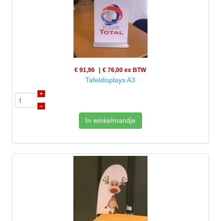
€ 91,96
€ 76,00
ex BTW
Tafeldisplays A3
+
–
In winkelmandje