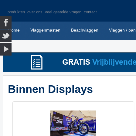
produkten
over ons
veel gestelde vragen
contact
Home
Vlaggenmasten
Beachvlaggen
Vlaggen / ban
Binnen Displays