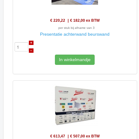
€ 220,22
€ 182,00
ex BTW
per stuk bij afname van 3
Presentatie achterwand beurswand
+
–
In winkelmandje
€ 613,47
€ 507,00
ex BTW