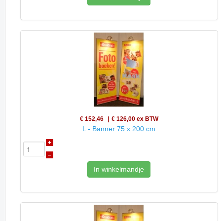
€ 152,46
€ 126,00
ex BTW
L - Banner 75 x 200 cm
+
–
In winkelmandje