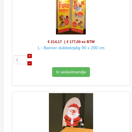
€ 214,17
€ 177,00
ex BTW
L - Banner dubbelzijdig 90 x 200 cm
+
–
In winkelmandje