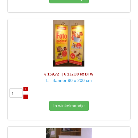
€ 159,72
€ 132,00
ex BTW
L - Banner 90 x 200 cm
+
–
In winkelmandje