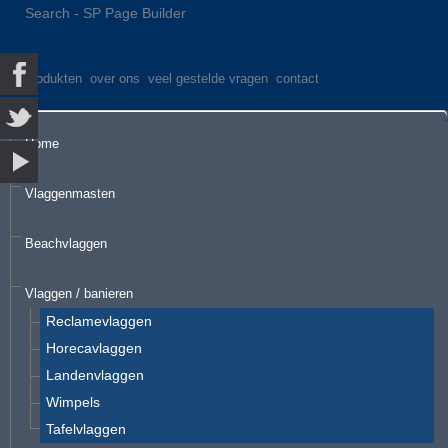
Search - SP Page Builder
produkten
over ons
veel gestelde vragen
contact
Home
Vlaggenmasten
Beachvlaggen
Vlaggen / banieren
Reclamevlaggen
Horecavlaggen
Landenvlaggen
Wimpels
Tafelvlaggen