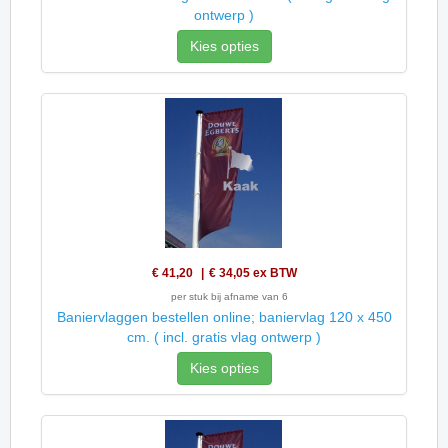
ontwerp )
Kies opties
€ 41,20
€ 34,05
ex BTW
per stuk bij afname van 6
Baniervlaggen bestellen online; baniervlag 120 x 450
cm. ( incl. gratis vlag ontwerp )
Kies opties