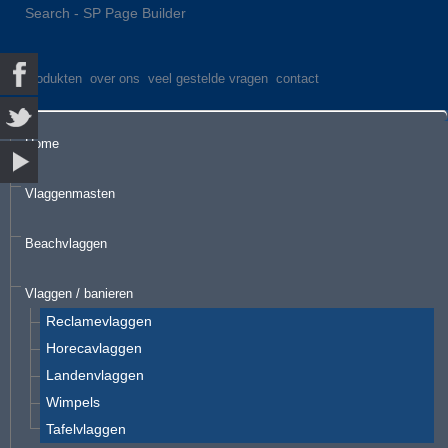
Search - SP Page Builder
produkten
over ons
veel gestelde vragen
contact
Home
Vlaggenmasten
Beachvlaggen
Vlaggen / banieren
Reclamevlaggen
Horecavlaggen
Landenvlaggen
Wimpels
Tafelvlaggen