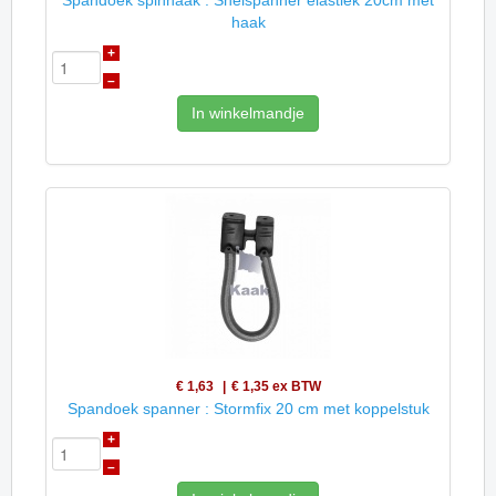
haak
+
–
In winkelmandje
€ 1,63
€ 1,35
ex BTW
Spandoek spanner : Stormfix 20 cm met koppelstuk
+
–