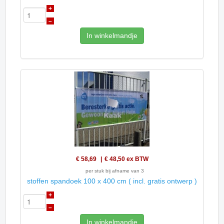
+
–
In winkelmandje
€ 58,69
€ 48,50
ex BTW
per stuk bij afname van 3
stoffen spandoek 100 x 400 cm ( incl. gratis ontwerp )
+
–
In winkelmandje