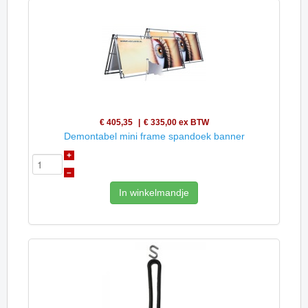
€ 405,35
€ 335,00
ex BTW
Demontabel mini frame spandoek banner
+
–
In winkelmandje