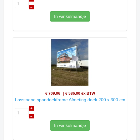
–
In winkelmandje
€ 709,06
€ 586,00
ex BTW
Losstaand spandoekframe Afmeting doek 200 x 300 cm
+
–
In winkelmandje