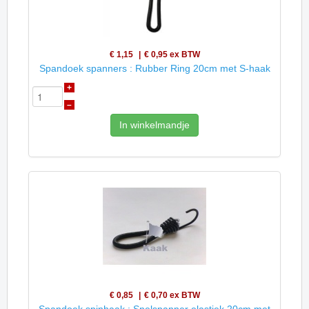
€ 1,15
€ 0,95
ex BTW
Spandoek spanners : Rubber Ring 20cm met S-haak
+
–
In winkelmandje
€ 0,85
€ 0,70
ex BTW
Spandoek spinhaak : Snelspanner elastiek 20cm met