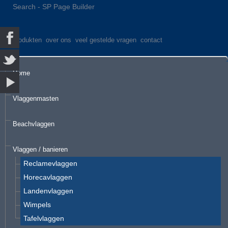
Search - SP Page Builder
produkten
over ons
veel gestelde vragen
contact
Home
Vlaggenmasten
Beachvlaggen
Vlaggen / banieren
Reclamevlaggen
Horecavlaggen
Landenvlaggen
Wimpels
Tafelvlaggen