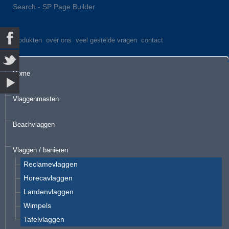
Search - SP Page Builder
produkten
over ons
veel gestelde vragen
contact
Home
Vlaggenmasten
Beachvlaggen
Vlaggen / banieren
Reclamevlaggen
Horecavlaggen
Landenvlaggen
Wimpels
Tafelvlaggen