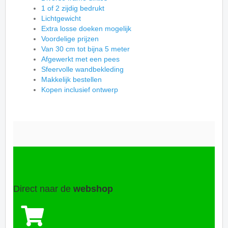
1 of 2 zijdig bedrukt
Lichtgewicht
Extra losse doeken mogelijk
Voordelige prijzen
Van 30 cm tot bijna 5 meter
Afgewerkt met een pees
Sfeervolle wandbekleding
Makkelijk bestellen
Kopen inclusief ontwerp
Direct naar de
webshop