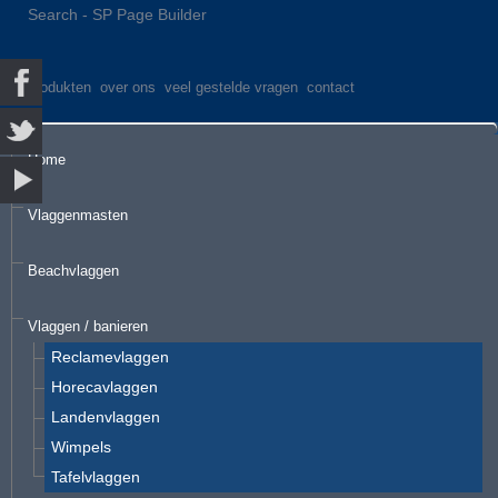
Search - SP Page Builder
produkten
over ons
veel gestelde vragen
contact
Home
Vlaggenmasten
Beachvlaggen
Vlaggen / banieren
Reclamevlaggen
Horecavlaggen
Landenvlaggen
Wimpels
Tafelvlaggen