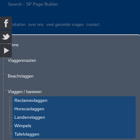
Search - SP Page Builder
produkten
over ons
veel gestelde vragen
contact
Home
Vlaggenmasten
Beachvlaggen
Vlaggen / banieren
Reclamevlaggen
Horecavlaggen
Landenvlaggen
Wimpels
Tafelvlaggen