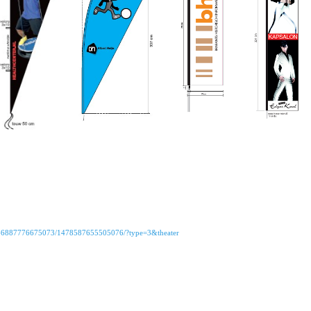
566887776675073/1478587655505076/?type=3&theater