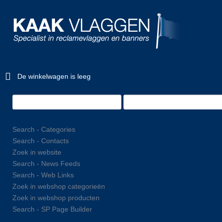
De winkelwagen is leeg
Search - Categories
Search - Contacts
Zoek in website
Search - News Feeds
Search - Web Links
Zoek in webshop categorieën
Zoek in webshop producten
Search - SP Page Builder