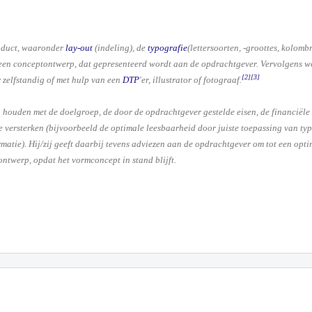
roduct, waaronder
lay-out
(indeling), de
typografie
(lettersoorten, -groottes, kolombr
 een conceptontwerp, dat gepresenteerd wordt aan de opdrachtgever. Vervolgens w
[2]
[3]
r zelfstandig of met hulp van een
DTP
'er, illustrator of fotograaf.
 houden met de doelgroep, de door de opdrachtgever gestelde eisen, de financiële
 versterken (bijvoorbeeld de optimale leesbaarheid door juiste toepassing van typ
ormatie). Hij/zij geeft daarbij tevens adviezen aan de opdrachtgever om tot een o
ntwerp, opdat het vormconcept in stand blijft.