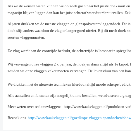
Als we de wensen weten kunnen we op zoek gaan naar het juiste doeksoort en kijk
magazijn blijven liggen dan kan het juist achteraf weer duurder uitvallen. Zek
Al jaren drukken we de meeste vlaggen op glanspolyester vlaggendoek. Dit is l
doek slijt anders waardoor de vlag er langer goed uitziet. Bij dit mesh doek
soorten vlaggenmasten.
De vlag wordt aan de voorzijde bedrukt, de achterzijde is leesbaar in spiegelb
Wij vervangen onze vlaggen 2 x per jaar, de hoekjes slaan altijd als 1e kapot.
zouden we onze vlaggen vaker moeten vervangen. De levensduur van een banier
We drukken met de nieuwste technieken hierdoor altijd mooie scherpe bedrukk
Alle aantallen en formaten zijn mogelijk om te bestellen, we adviseren u graag
Meer weten over reclamevlaggen:
http://www.kaakvlaggen.nl/produkten-ve
Bezoek ons
http://www.kaakvlaggen.nl/goedkope-vlaggen-spandoeken/sho