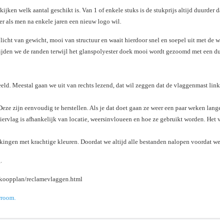
en welk aantal geschikt is. Van 1 of enkele stuks is de stukprijs altijd duurder da
er als men na enkele jaren een nieuw logo wil.
icht van gewicht, mooi van structuur en waait hierdoor snel en soepel uit met de wi
 snijden we de randen terwijl het glanspolyester doek mooi wordt gezoomd met een d
eeld. Meestal gaan we uit van rechts lezend, dat wil zeggen dat de vlaggenmast links
 Deze zijn eenvoudig te herstellen. Als je dat doet gaan ze weer een paar weken lang
vlag is afhankelijk van locatie, weersinvloueen en hoe ze gebruikt worden. Het 
ingen met krachtige kleuren. Doordat we altijd alle bestanden nalopen voordat we
.
rkoopplan/reclamevlaggen.html
wroom.