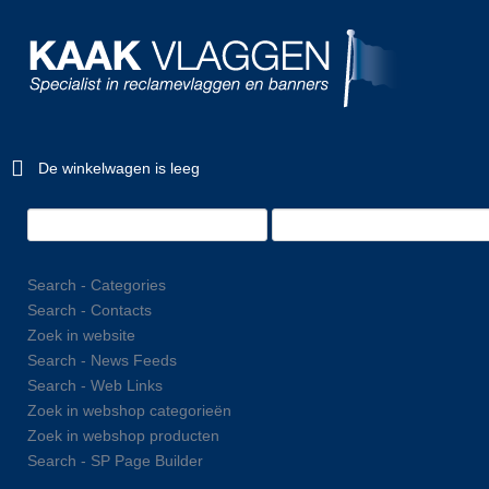
De winkelwagen is leeg
Search - Categories
Search - Contacts
Zoek in website
Search - News Feeds
Search - Web Links
Zoek in webshop categorieën
Zoek in webshop producten
Search - SP Page Builder