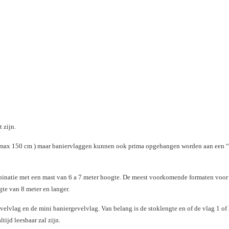
.
 zijn.
( max 150 cm ) maar baniervlaggen kunnen ook prima opgehangen worden aan een “n
binatie met een
mast van 6 a 7 meter hoogte.
De meest voorkomende formaten voor m
gte van 8 meter en langer.
velvlag en de mini baniergevelvlag. Van belang is de stoklengte en of de vlag 1 of
ijd leesbaar zal zijn.